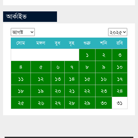
আর্কাইভ
সোম
মঙ্গল
বুধ
বৃহ
শুক্র
শনি
রবি
১
২
৩
৪
৫
৬
৭
৮
৯
১০
১১
১২
১৩
১৪
১৫
১৬
১৭
১৮
১৯
২০
২১
২২
২৩
২৪
২৫
২৬
২৭
২৮
২৯
৩০
৩১