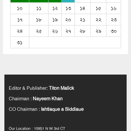
১০
১১
১২
১৩
১৪
১৫
১৬
১৭
১৮
১৯
২০
২১
২২
২৩
২৪
২৫
২৬
২৭
২৮
২৯
৩০
৩১
Editor & Publisher
:
Titon Malick
Chairman
:
Nayeem Khan
CO Chairman
:
Ishtiaque a Siddiaue
Our Location : 10951 N W 3rd CT