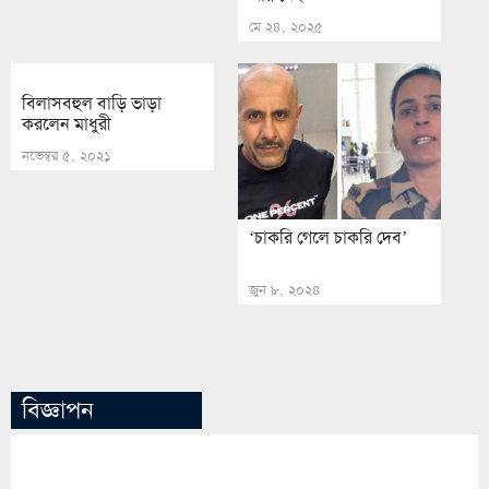
মে ২৪, ২০২৫
বিলাসবহুল বাড়ি ভাড়া
করলেন মাধুরী
নভেম্বর ৫, ২০২১
‘চাকরি গেলে চাকরি দেব’
জুন ৮, ২০২৪
বিজ্ঞাপন