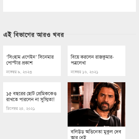
এই বিভাগের আরও খবর
‘সিংহাম এগেইন’ সিনেমার
বিয়ে করলেন রাজকুমার-
পোস্টার প্রকাশ
পত্রলেখা
নভেম্বর ৯, ২০২৩
নভেম্বর ১৬, ২০২১
১৫ বছরের ছোট প্রেমিককেও
রাখতে পারলেন না সুস্মিতা!
ডিসেম্বর ২৪, ২০২১
বলিউড অভিনেতা মুকুল দেব
আর নেই