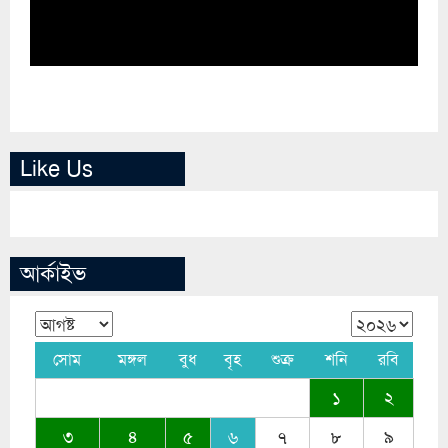
Like Us
আর্কাইভ
সোম
মঙ্গল
বুধ
বৃহ
শুক্র
শনি
রবি
১
২
৩
৪
৫
৬
৭
৮
৯