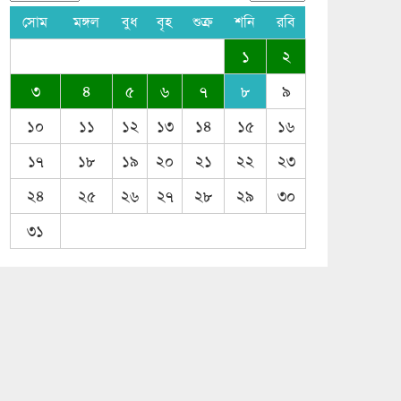
সোম
মঙ্গল
বুধ
বৃহ
শুক্র
শনি
রবি
১
২
৩
৪
৫
৬
৭
৮
৯
১০
১১
১২
১৩
১৪
১৫
১৬
১৭
১৮
১৯
২০
২১
২২
২৩
২৪
২৫
২৬
২৭
২৮
২৯
৩০
৩১