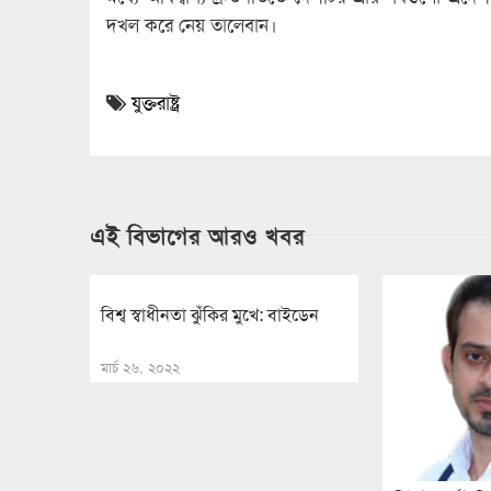
দখল করে নেয় তালেবান।
যুক্তরাষ্ট্র
এই বিভাগের আরও খবর
বিশ্ব স্বাধীনতা ঝুঁকির মুখে: বাইডেন
মার্চ ২৬, ২০২২