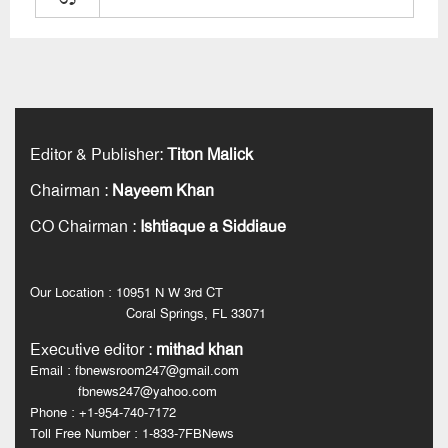
Editor & Publisher
:
Titon Malick
Chairman
:
Nayeem Khan
CO Chairman
:
Ishtiaque a Siddiaue
Our Location : 10951 N W 3rd CT
Coral Springs, FL 33071
Executive editor
:
mithad khan
Email : fbnewsroom247@gmail.com
fbnews247@yahoo.com
Phone : +1-954-740-7172
Toll Free Number : 1-833-7FBNews