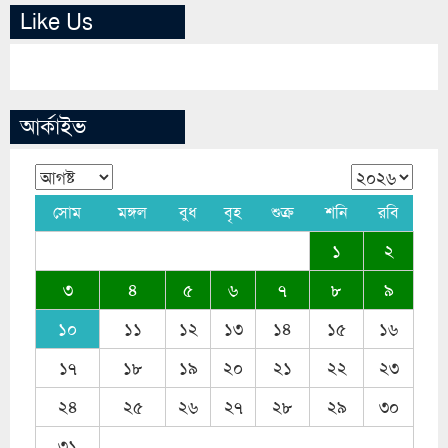
Like Us
আর্কাইভ
সোম
মঙ্গল
বুধ
বৃহ
শুক্র
শনি
রবি
১
২
৩
৪
৫
৬
৭
৮
৯
১০
১১
১২
১৩
১৪
১৫
১৬
১৭
১৮
১৯
২০
২১
২২
২৩
২৪
২৫
২৬
২৭
২৮
২৯
৩০
৩১