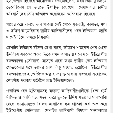
ইউরোপীয় হিসেবে আমেরিকায় পৌঁছেছিলেন, তখন তিনি ভুলক্রমে
ভেবেছিলেন যে ভারতে উপস্থিত হয়েছেন। সেখানকার স্থানীয়
অধিবাসীদের তিনি অভিহিত করেছিলেন ‘ইন্ডিয়ান’ হিসেবে।
গায়ের রঙে লালচে ভাব থাকায় সেই থেকে যুক্তরাষ্ট্র, কানাডা, মধ্য
ও দক্ষিণ আমেরিকার স্থানীয় আদিবাসীদের ‘রেড ইন্ডিয়ান’ জাতি
নামেই চিনে আসছে বিশ্ববাসী।
দেশটির ইতিহাস ঘাঁটলে দেখা যাবে, অষ্টাদশ শতকের শেষ থেকে
উনবিংশ শতকের শুরুর দিকে যখন কানাডায় দলে দলে ইউরোপীয়
বসতকাররা (সেটলার) আসতে থাকে তখন স্থানীয় রেড ইন্ডিয়ান
গোত্রগুলোর সঙ্গে তাদের বেশ কিছু সংঘাত হয়েছিল। ইউরোপীয়
বসতকারদের হাতে উন্নত অস্ত্র ও প্রযুক্তি থাকায় সবগুলো সংঘাতেই
শোচনীয় পরাজয় ঘটেছিল রেড ইন্ডিয়ানদের।
পরাজিত রেড ইন্ডিয়ানসহ অন্যান্য আদিবাসীগোষ্ঠীকে খ্রিস্ট ধর্মে
দীক্ষিত ও ‘অধিকতর সভ্য’ করে তুলতে উনিশ শতকের মাঝামাঝি
থেকে কানাডাজুড়ে বিভিন্ন আবাসিক স্কুল প্রতিষ্ঠা করা শুরু করে
ইউরোপীয় সেটলাররা। দেশটির আদিবাসী বিষয়ক মন্ত্রণালয়ের