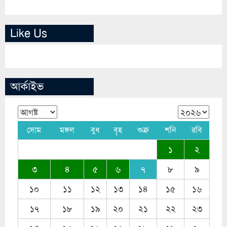
Like Us
আর্কাইভ
সোম
মঙ্গল
বুধ
বৃহ
শুক্র
শনি
রবি
১
২
৩
৪
৫
৬
৭
৮
৯
১০
১১
১২
১৩
১৪
১৫
১৬
১৭
১৮
১৯
২০
২১
২২
২৩