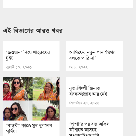
এই বিভাগের আরও খবর
‘জওয়ান’ নিয়ে শাহরুখের
আসিফের নতুন গান ‘মিথ্যা
টুইট
বলতে পারি না’
জুলাই ১০, ২০২৩
মে ৮, ২০২২
নৃত্যশিল্পী জিনাত
বরকতউল্লাহ আর নেই
সেপ্টেম্বর ২০, ২০২৩
‘পুষ্পা’র পর বক্স অফিস
‘বান্ধবী’ কাণ্ডে মুখ খুললেন
কাঁপাতে আসছে
পূর্ণিমা
সুপারহাইপড ছবি