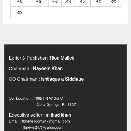
২৪
২৫
২৬
২৭
২৮
২৯
৩০
৩১
Editor & Publisher
:
Titon Malick
Chairman
:
Nayeem Khan
CO Chairman
:
Ishtiaque a Siddiaue
Our Location : 10951 N W 3rd CT
Coral Springs, FL 33071
Executive editor
:
mithad khan
Email : fbnewsroom247@gmail.com
fbnews247@yahoo.com