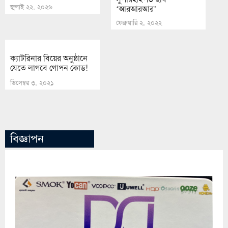
জুলাই ২২, ২০২৬
‘আরআরআর’
ফেব্রুয়ারি ২, ২০২২
ক্যাটরিনার বিয়ের অনুষ্ঠানে
যেতে লাগবে গোপন কোড!
ডিসেম্বর ৩, ২০২১
বিজ্ঞাপন