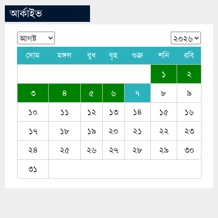
সোম
মঙ্গল
বুধ
বৃহ
শুক্র
শনি
রবি
১
২
৩
৪
৫
৬
৭
৮
৯
১০
১১
১২
১৩
১৪
১৫
১৬
১৭
১৮
১৯
২০
২১
২২
২৩
২৪
২৫
২৬
২৭
২৮
২৯
৩০
৩১
Editor & Publisher
:
Titon Malick
Chairman
:
Nayeem Khan