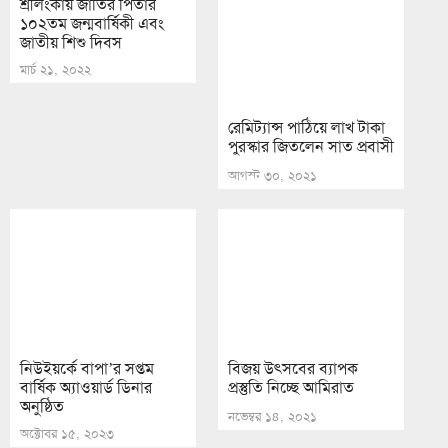
শ্রীলংকায় জাতির পিতার
রেমিট্যান্স পাঠিয়ে লাখ টাকা
১০২তম জন্মবার্ষিকী এবং
পুরস্কার জিতলেন সাত প্রবাসী
জাতীয় শিশু দিবস
আগস্ট ৩০, ২০২১
মার্চ ২১, ২০২২
নিউইয়র্কে বাপা’র সপ্তম
বার্ষিক অ্যাওয়ার্ড ডিনার
অনুষ্ঠিত
অক্টোবর ১৫, ২০২৩