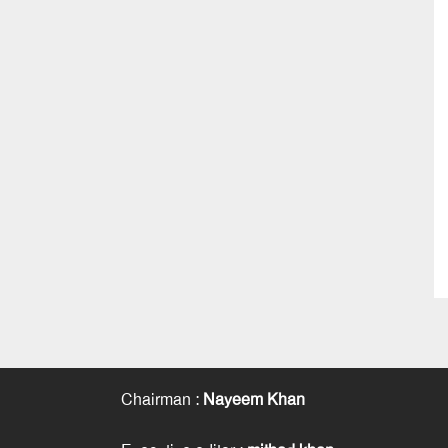
Chairman
:
Nayeem Khan