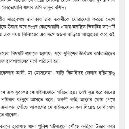
ন কোতোয়ালি থানার ওসি আব্দুর রশিদ।
নগরীর সাহেবগঞ্জ এলাকায় এক তরুণীকে ঘোরাফেরা করতে দেখে
ীকে উদ্ধার করে রংপুর কোতোয়ালি থানায় অবস্থিত ভিকটিম সাপোর্ট
নও এক সময় সিলিংয়ের এর সঙ্গে ওড়না জড়িয়ে আত্মহত্যা করে ওই
দস্যরা বিষয়টি থানাকে জানায়। পরে পুলিশের ঊর্ধ্বতন কর্মকর্তাদের
লেজ হাসপাতালের মর্গে পাঠানো হয়।
কেন্দার আলী, মা মোসলেমা। বাড়ি ঝিনাইদহ জেলার হরিনাকুণ্ডু
নামে এক যুবকের মোবাইলফোনে পরিচয় হয়। সেই সূত্র ধরে তাদের
কে শনিবার রংপুরে আসতে বলে। তরুণী রুহি আক্তার ফোন পেয়ে
ঞ্জ এলাকায় পৌঁছে আকাশের মোবাইলফোনে কল দিয়েও যোগাযোগ
তে থাকেন।
রলে হারাগাছ থানা পুলিশ ঘটনাস্থলে পৌঁছে রুহিকে উদ্ধার করে