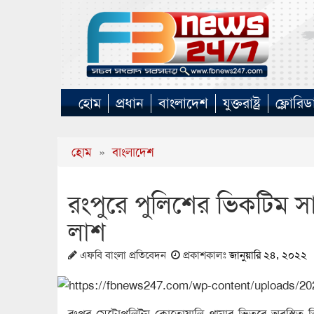
হোম
প্রধান
বাংলাদেশ
যুক্তরাষ্ট্র
ফ্লোরিড
হোম
»
বাংলাদেশ
রংপুরে পুলিশের ভিকটিম সাপ
লাশ
এফবি বাংলা প্রতিবেদন
প্রকাশকালঃ
জানুয়ারি ২৪, ২০২২
রংপুর মেট্রোপলিটন কোতোয়ালি থানার ভিতরে অবস্থিত 