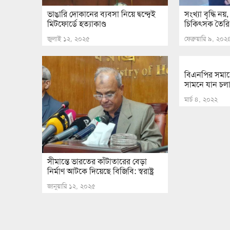
ভাঙারি দোকানের ব্যবসা নিয়ে দ্বন্দ্বেই
সংখ্যা বৃদ্ধি ন
মিটফোর্ডে হত্যাকাণ্ড
চিকিৎসক তৈরি: স্বা
জুলাই ১২, ২০২৫
ফেব্রুয়ারি ৯, ২০২
বিএনপির সমাবেশ
সামনে যান চলা
মার্চ ৪, ২০২২
সীমান্তে ভারতের কাঁটাতারের বেড়া
নির্মাণ আটকে দিয়েছে বিজিবি: স্বরাষ্ট্র
জানুয়ারি ১২, ২০২৫