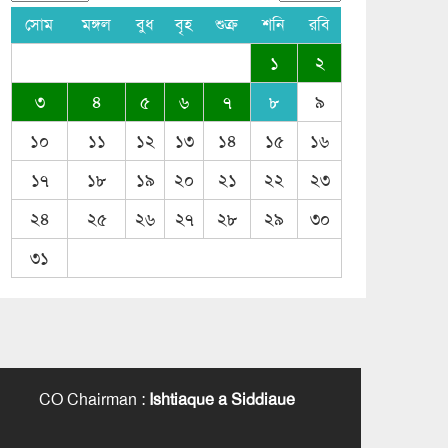
সোম
মঙ্গল
বুধ
বৃহ
শুক্র
শনি
রবি
১
২
৩
৪
৫
৬
৭
৮
৯
১০
১১
১২
১৩
১৪
১৫
১৬
১৭
১৮
১৯
২০
২১
২২
২৩
২৪
২৫
২৬
২৭
২৮
২৯
৩০
৩১
CO Chairman
:
Ishtiaque a Siddiaue