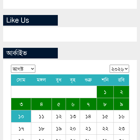
Like Us
আর্কাইভ
সোম
মঙ্গল
বুধ
বৃহ
শুক্র
শনি
রবি
১
২
৩
৪
৫
৬
৭
৮
৯
১০
১১
১২
১৩
১৪
১৫
১৬
১৭
১৮
১৯
২০
২১
২২
২৩