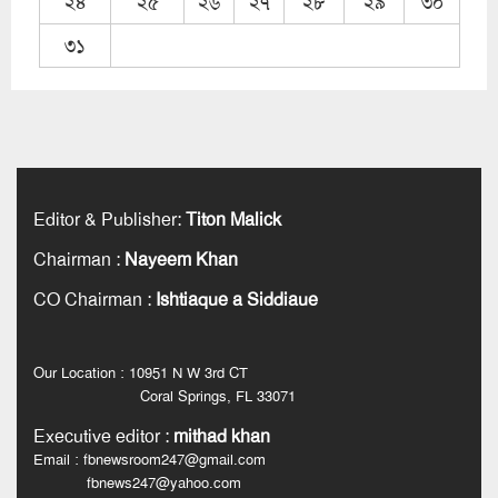
২৪
২৫
২৬
২৭
২৮
২৯
৩০
৩১
Editor & Publisher
:
Titon Malick
Chairman
:
Nayeem Khan
CO Chairman
:
Ishtiaque a Siddiaue
Our Location : 10951 N W 3rd CT
Coral Springs, FL 33071
Executive editor
:
mithad khan
Email : fbnewsroom247@gmail.com
fbnews247@yahoo.com