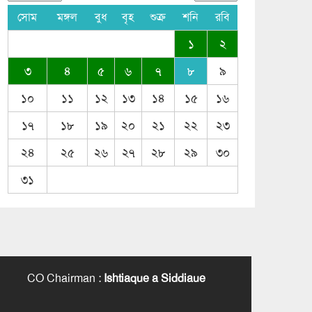
সোম
মঙ্গল
বুধ
বৃহ
শুক্র
শনি
রবি
১
২
৩
৪
৫
৬
৭
৮
৯
১০
১১
১২
১৩
১৪
১৫
১৬
১৭
১৮
১৯
২০
২১
২২
২৩
২৪
২৫
২৬
২৭
২৮
২৯
৩০
৩১
CO Chairman
:
Ishtiaque a Siddiaue