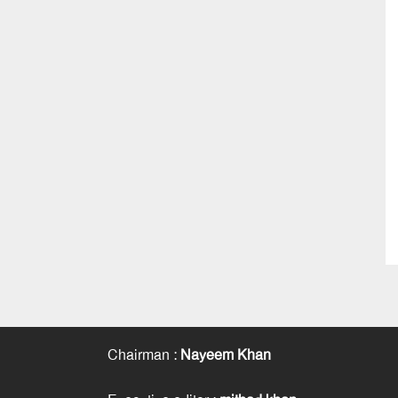
Chairman
:
Nayeem Khan