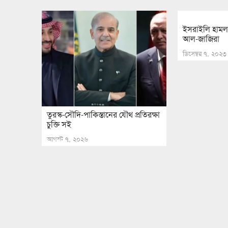
ইসরাইলি হামল
আল-জাজিরা
ডিসেম্বর ৭, ২০২৩
তুরস্ক-সৌদি-পাকিস্তানের যৌথ প্রতিরক্ষা
চুক্তি সই
আগস্ট ৭, ২০২৬