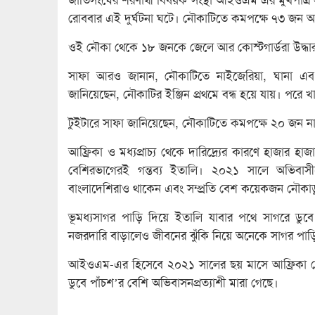
জাতিসংঘের শরণার্থী বিষয়ক সংস্থা আইওএম এর মুখপাত্র
রোববার এই দুর্ঘটনা ঘটে। নৌকাটিতে কমপক্ষে ৭৩ জন অভি
ওই নৌকা থেকে ১৮ জনকে জেলে আর কোস্টগার্ডরা উদ্ধা
সাফা আরও জানান, নৌকাটিতে নাইজেরিয়া, ঘানা এবং গা
জানিয়েছেন, নৌকাটির ইঞ্জিন প্রথমে বন্ধ হয়ে যায়। পরে
টুইটারে সাফা জানিয়েছেন, নৌকাটিতে কমপক্ষে ২০ জন না
আফ্রিকা ও মধ্যপ্রাচ্য থেকে দারিদ্র্যের কারণে হাজার 
বেশিরভাগেরই গন্তব্য ইতালি। ২০২১ সালে অভিবাস
বাংলাদেশিরাও থাকেন এবং সম্প্রতি বেশ কয়েকজন নৌকাডু
ভূমধ্যসাগর পাড়ি দিয়ে ইতালি যাবার পথে সাগরে ডুবে
নজরদারি বাড়ালেও জীবনের ঝুঁকি নিয়ে অনেকে সাগর পাড়ি
আইওএম-এর হিসেবে ২০২১ সালের ছয় মাসে আফ্রিকা থেকে
ডুবে পাঁচশ’র বেশি অভিবাসনপ্রত্যাশী মারা গেছে।