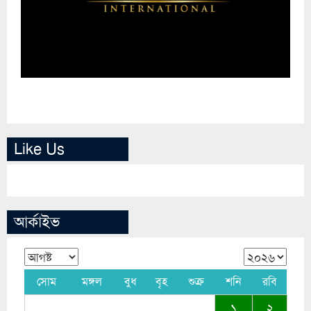
Like Us
আর্কাইভ
সোম
মঙ্গল
বুধ
বৃহ
শুক্র
শনি
রবি
১
২