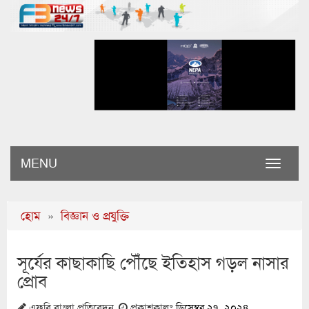
MENU
Toggle
naviga
হোম
»
বিজ্ঞান ও প্রযুক্তি
সূর্যের কাছাকাছি পৌঁছে ইতিহাস গড়ল নাসার
প্রোব
এফবি বাংলা প্রতিবেদন
প্রকাশকালঃ
ডিসেম্বর ২৭, ২০২৪