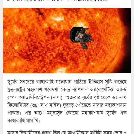
সূর্যের সবচেয়ে কাছাকাছি নভোযান পাঠিয়ে ইতিহাস সৃষ্টি করেছে
যুক্তরাষ্ট্রের মহাকাশ গবেষণা কেন্দ্র ন্যাশনাল অ্যারোনেটিক্স অ্যান্ড
স্পেস অ্যাডমিনিস্ট্রেশন (নাসা)। শুক্রবার সূর্যের পৃষ্ঠ থেকে ৬১ লাখ
কিলোমিটার (৩৮ লাখ মাইল) দূরত্বে পৌঁছেছে নাসার মহাকাশযান
পার্কার। এর আগে মনুষ্যসৃষ্ট কোনো মহাকাশযান সূর্যের এত
কাছাকাছি যায় নি।
নাসার বিজ্ঞানীদের ধারণা ছিল যে আগামীকাল মার্কিন সময় ভোর ৫