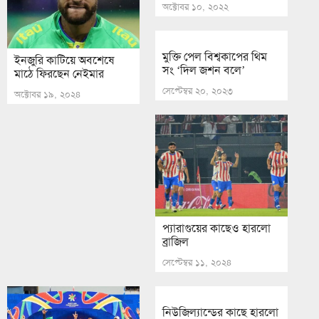
অক্টোবর ১০, ২০২২
মুক্তি পেল বিশ্বকাপের থিম
ইনজুরি কাটিয়ে অবশেষে
সং ‘দিল জশন বলে’
মাঠে ফিরছেন নেইমার
সেপ্টেম্বর ২০, ২০২৩
অক্টোবর ১৯, ২০২৪
প্যারাগুয়ের কাছেও হারলো
ব্রাজিল
সেপ্টেম্বর ১১, ২০২৪
নিউজিল্যান্ডের কাছে হারলো