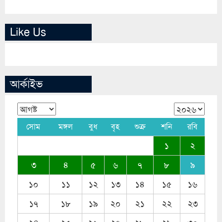
Like Us
আর্কাইভ
সোম
মঙ্গল
বুধ
বৃহ
শুক্র
শনি
রবি
১
২
৩
৪
৫
৬
৭
৮
৯
১০
১১
১২
১৩
১৪
১৫
১৬
১৭
১৮
১৯
২০
২১
২২
২৩