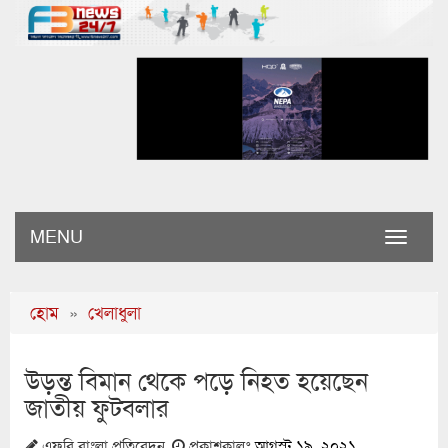
MENU
Toggle
naviga
হোম
»
খেলাধুলা
উড়ন্ত বিমান থেকে পড়ে নিহত হয়েছেন
জাতীয় ফুটবলার
এফবি বাংলা প্রতিবেদন
প্রকাশকালঃ
আগস্ট ১৯, ২০২১