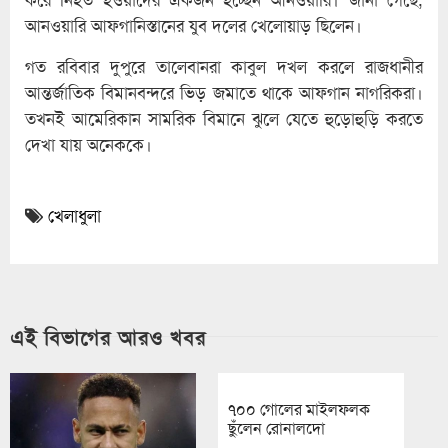
আনওয়ারি আফগানিস্তানের যুব দলের খেলোয়াড় ছিলেন।
গত রবিবার দুপুরে তালেবানরা কাবুল দখল করলে রাজধানীর
আন্তর্জাতিক বিমানবন্দরে ভিড় জমাতে থাকে আফগান নাগরিকরা।
তখনই আমেরিকান সামরিক বিমানে ঝুলে যেতে হুড়োহুড়ি করতে
দেখা যায় অনেককে।
খেলাধুলা
এই বিভাগের আরও খবর
৭০০ গোলের মাইলফলক
ছুঁলেন রোনালদো