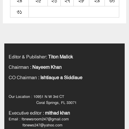
২৪
২৫
২৬
২৭
২৮
২৯
৩০
৩১
Editor & Publisher
:
Titon Malick
Chairman
:
Nayeem Khan
CO Chairman
:
Ishtiaque a Siddiaue
Our Location : 10951 N W 3rd CT
Coral Springs, FL 33071
Executive editor
:
mithad khan
Email : fbnewsroom247@gmail.com
fbnews247@yahoo.com